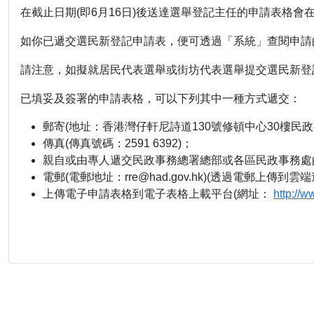
在截止日期(即6月16日)後送達選舉登記主任的申請表格
如你已遞交選民新登記申請表，便可透過「系統」查閱申請
請注意，如擬就居民代表選舉或街坊代表選舉提交選民新登
已填妥及簽署的申請表格，可以下列其中一種方式遞交：
郵寄(地址：香港灣仔軒尼詩道130號修頓中心30樓民政
傳真(傳真號碼：2591 6392)；
親自或由專人遞交民政事務總署總部或各區民政事務處
電郵(電郵地址：rre@had.gov.hk)(透過電郵上傳
上傳電子申請表格到電子表格上載平台(網址：
http://w