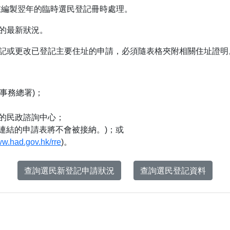
會在編製翌年的臨時選民登記冊時處理。
的最新狀況。
記或更改已登記主要住址的申請，必須隨表格夾附相關住址證明
事務總署)；
的民政諮詢中心；
到雲端連結的申請表將不會被接納。)；或
ww.had.gov.hk/rre
)。
查詢選民新登記申請狀況
查詢選民登記資料