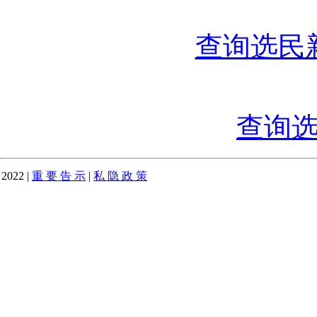
查询选民
查询
2022
|
­重 要 告 示
|
私 隐 政 策